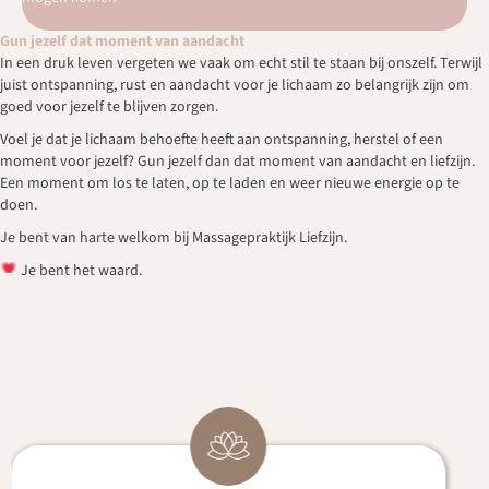
Gun jezelf dat moment van aandacht
In een druk leven vergeten we vaak om echt stil te staan bij onszelf. Terwijl
juist ontspanning, rust en aandacht voor je lichaam zo belangrijk zijn om
goed voor jezelf te blijven zorgen.
Voel je dat je lichaam behoefte heeft aan ontspanning, herstel of een
moment voor jezelf? Gun jezelf dan dat moment van aandacht en liefzijn.
Een moment om los te laten, op te laden en weer nieuwe energie op te
doen.
Je bent van harte welkom bij Massagepraktijk Liefzijn.
Je bent het waard.