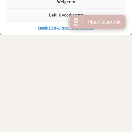
Weigeren
Bekijk voorkeuren
Cookie Policy
Algemene voorwaarden
Gelieve dit veld leeg te laten.
Deze website is beveiligd met
reCAPTCHA.
De Google
Privacy Policy
en
Terms of Service
zijn van toepassing.